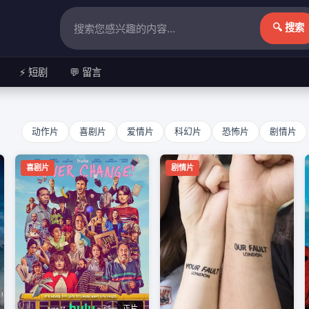
🔍 搜索
⚡ 短剧
💬 留言
动作片
喜剧片
爱情片
科幻片
恐怖片
剧情片
喜剧片
剧情片
正片