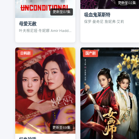
更新至02集
更新至07集
吸血鬼莱斯特
保罗·曼奇尼 詹妮弗·艾莉
母爱无赦
叶夫根尼娅·冬妮娜 Amir Haddad
日韩剧
国产剧
更新至69集