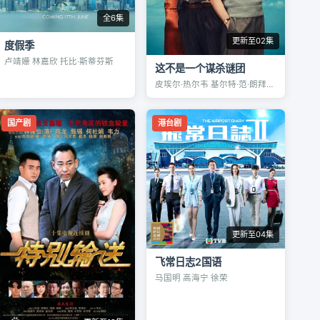
全6集
更新至02集
度假季
卢靖姗 林嘉欣 托比·斯蒂芬斯
这不是一个谋杀谜团
皮埃尔·热尔韦 基尔特·范·朗拜博格
国产剧
港台剧
更新至04集
飞常日志2国语
马国明 高海宁 徐荣