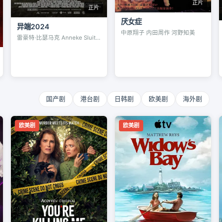
正片
正片
厌女症
异端2024
中原翔子 内田周作 河野知美
雷豪特·比瑟马克 Anneke Sluiters
国产剧
港台剧
日韩剧
欧美剧
海外剧
欧美剧
欧美剧