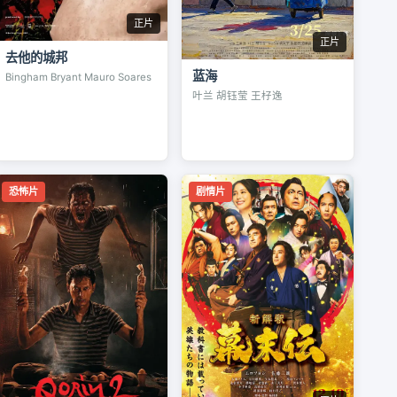
正片
正片
去他的城邦
蓝海
Bingham Bryant Mauro Soares
叶兰 胡钰莹 王杍逸
恐怖片
剧情片