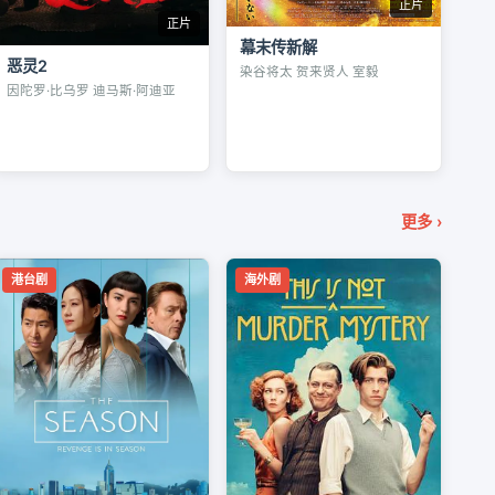
正片
正片
幕末传新解
恶灵2
染谷将太 贺来贤人 室毅
因陀罗·比乌罗 迪马斯·阿迪亚
更多 ›
港台剧
海外剧