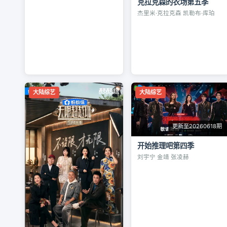
克拉克森的农场第五季
杰里米·克拉克森 凯勒布·库珀
大陆综艺
大陆综艺
更新至20260618期
开始推理吧第四季
刘宇宁 金靖 张凌赫