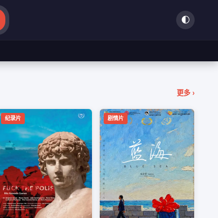
🌓
❯
更多 ›
纪录片
剧情片