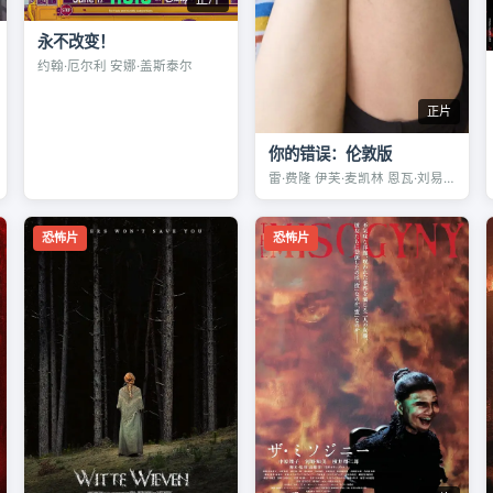
永不改变！
约翰·厄尔利 安娜·盖斯泰尔
正片
你的错误：伦敦版
雷·费隆 伊芙·麦凯林 恩瓦·刘易斯
恐怖片
恐怖片