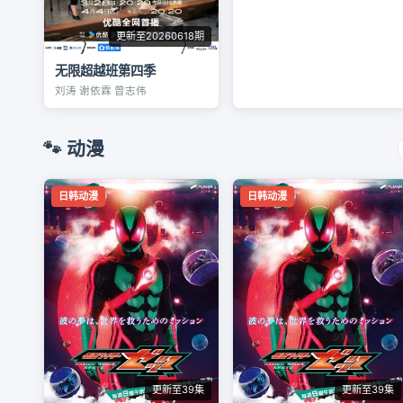
更新至20260618期
无限超越班第四季
刘涛 谢依霖 曾志伟
🐾 动漫
日韩动漫
日韩动漫
更新至39集
更新至39集