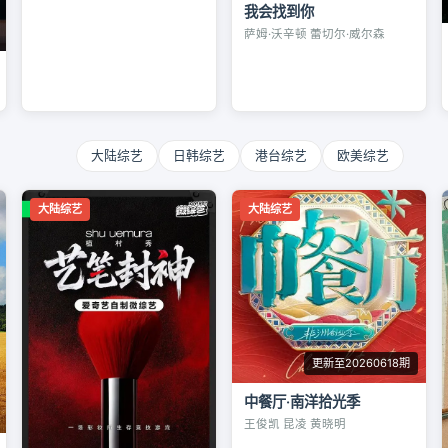
我会找到你
萨姆·沃辛顿 蕾切尔·威尔森
大陆综艺
日韩综艺
港台综艺
欧美综艺
大陆综艺
大陆综艺
更新至20260618期
中餐厅·南洋拾光季
王俊凯 昆凌 黄晓明