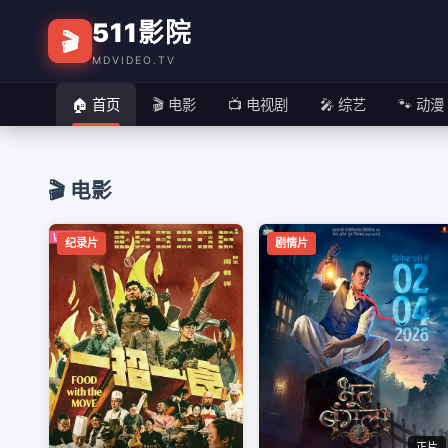
511影院
🎬
🔥 推荐
MDVIDEO.TV
腹黑养女
🏠 首页
🎬 电影
📺 电视剧
🎤 综艺
🐾 动漫
❮
🎬 电影
纪录片
剧情片
正片