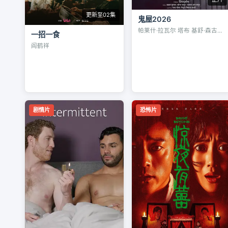
更新至02集
鬼屋2026
帕莱什·拉瓦尔 塔布 基舒·森古普多
一招一食
阎鹤祥
剧情片
恐怖片