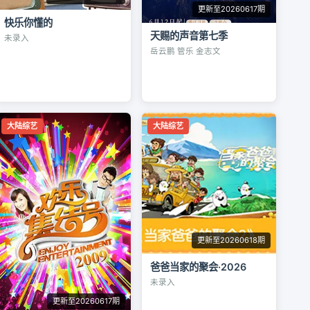
更新至20260617期
快乐你懂的
天赐的声音第七季
未录入
岳云鹏 管乐 金志文
大陆综艺
大陆综艺
更新至20260618期
爸爸当家的聚会·2026
未录入
更新至20260617期