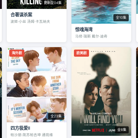
更新至04集
合著谋杀案
全10集
波姬·小丝 汤姆·卡瓦纳夫
惊魂海湾
马修·瑞斯 戴尔·迪奇
海外剧
欧美剧
全23集
四方极爱II
全8集
帕沙朋·简苏帕吉坤 通琉维