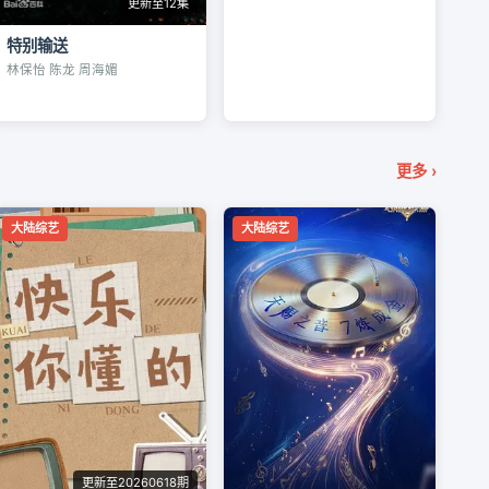
更新至12集
特别输送
林保怡 陈龙 周海媚
更多 ›
大陆综艺
大陆综艺
更新至20260618期