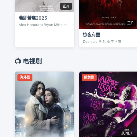
正片
若即若离2025
正片
Alex Honorato Bryan Mittelstadt
惊夜有囍
Dean Liu 李龙 秦牛正威
📺 电视剧
海外剧
欧美剧