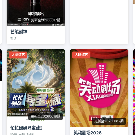
更新至20260617期
艺笔封神
暂无
大陆综艺
大陆综艺
更新至20260618期
更新至20260617期
忙忙碌碌寻宝藏2
笑动剧场2026
杨迪 吴昕 孙阳