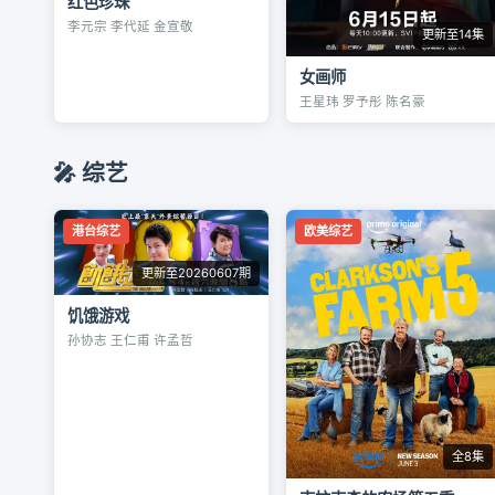
红色珍珠
李元宗 李代延 金宣敬
更新至14集
女画师
王星玮 罗予彤 陈名豪
🎤 综艺
港台综艺
欧美综艺
更新至20260607期
饥饿游戏
孙协志 王仁甫 许孟哲
全8集