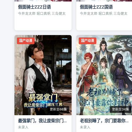
假面骑士ZZZ日语
假面骑士ZZZ国语
今井龙太郎 堀口真帆 三岛健太
今井龙太郎 堀口真帆 三岛健太
国产动漫
国产动漫
更新至66集
更新至34集
最强掌门，我让废柴宗门碾压三界
老祖别睡了，宗门要靠你封神
未录入
未录入