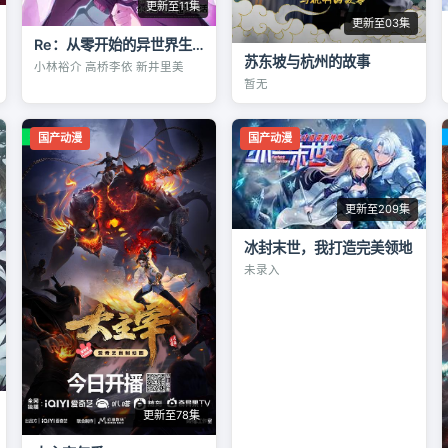
更新至11集
更新至03集
Re：从零开始的异世界生活第四季
苏东坡与杭州的故事
小林裕介 高桥李依 新井里美
暂无
国产动漫
国产动漫
更新至209集
冰封末世，我打造完美领地
未录入
更新至78集