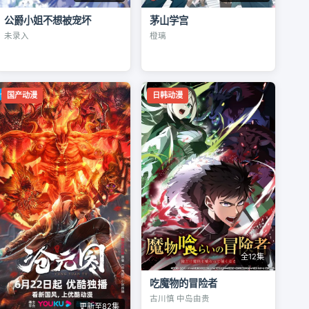
公爵小姐不想被宠坏
茅山学宫
未录入
橙璃
国产动漫
日韩动漫
全12集
吃魔物的冒险者
古川慎 中岛由贵
更新至82集